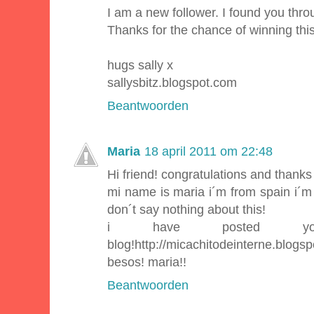
I am a new follower. I found you thro
Thanks for the chance of winning thi
hugs sally x
sallysbitz.blogspot.com
Beantwoorden
Maria
18 april 2011 om 22:48
Hi friend! congratulations and thanks 
mi name is maria i´m from spain i´m n
don´t say nothing about this!
i have posted y
blog!http://micachitodeinterne.blogs
besos! maria!!
Beantwoorden